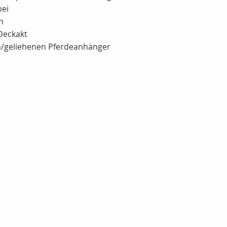
bei
h
 Deckakt
en/geliehenen Pferdeanhänger