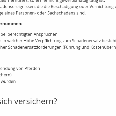
des Tierhüters, sofern er nicht gewerbsmäßig tätig ist.
hadensereignissen, die die Beschädigung oder Vernichtung 
ge eines Personen- oder Sachschadens sind.
bernommen:
bei berechtigten Ansprüchen
d in welcher Höhe Verpflichtung zum Schadenersatz besteh
hoher Schadenersatzforderungen (Führung und Kostenübern
rwendung von Pferden
chern)
t wurden
ich versichern?