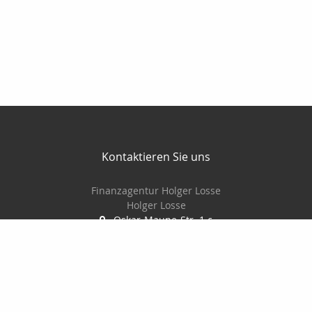
Kontaktieren Sie uns
Finanzagentur Holger Losse
Holger Losse
Oskar-Maune-Str. 1 c
01156 Dresden
0351-4178617
0160-2934437
0351-4178618
finanzagentur_losse@freenet.de