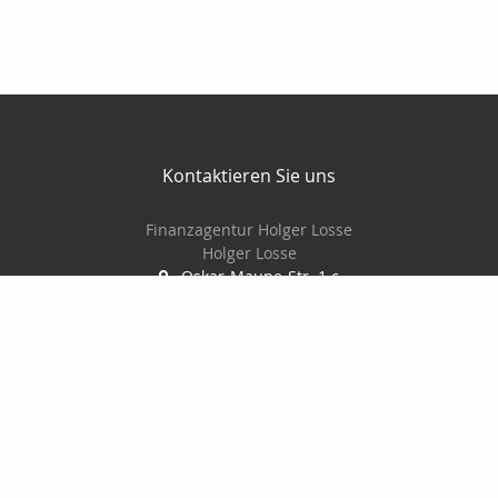
Kontaktieren Sie uns
Finanzagentur Holger Losse
Holger Losse
Oskar-Maune-Str. 1 c
01156 Dresden
0351-4178617
0160-2934437
0351-4178618
finanzagentur_losse@freenet.de
Nachricht schreiben