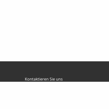
Kontaktieren Sie uns
Finanzagentur Holger Losse
Holger Losse
Oskar-Maune-Str. 1 c
01156 Dresden
0351-4178617