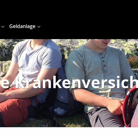
Geldanlage
te Krankenversic